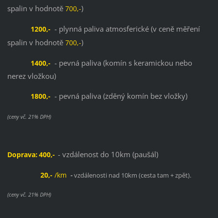
spalin v hodnotě
)
700,-
- plynná paliva atmosferické (v ceně měření
1200,-
spalin v hodnotě
)
700,-
- pevná paliva (komín s keramickou nebo
1400,-
nerez vložkou)
- pevná paliva (zděný komín bez vložky)
1800,-
(ceny vč. 21% DPH)
- vzdálenost do 10km (paušál)
Doprava:
400,-
20,-
/km
-
vzdálenosti nad 10km (cesta tam + zpět).
(ceny vč. 21% DPH)