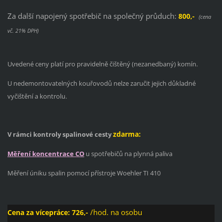
Za další napojený spotřebič na společný průduch:
800,-
(cena
vč. 21% DPH)
Uvedené ceny platí pro pravidelně čištěný (nezanedbaný) komín.
U nedemontovatelných kouřovodů nelze zaručit jejich důkladné
vyčištění a kontrolu.
zdarma:
V rámci kontroly spalinové cesty
Měření koncentrace CO
u spotřebičů na plynná paliva
Měření úniku spalin pomocí přístroje Woehler TI 410
/hod.
na osobu
Cena za vícepráce: 726,-