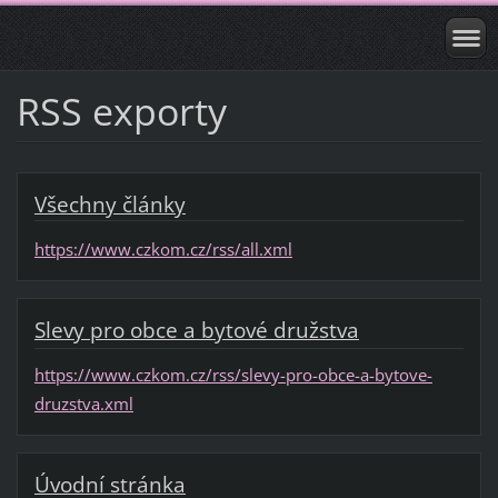
RSS exporty
Všechny články
https://www.czkom.cz/rss/all.xml
Slevy pro obce a bytové družstva
https://www.czkom.cz/rss/slevy-pro-obce-a-bytove-
druzstva.xml
Úvodní stránka