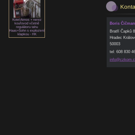
Konta
Kotel Atmos + nerez
Boris Čičman
kouřovod včetně
regulátoru tahu
Haas+Sohn s explozivní
Bratří Čapků 
klapkou - HK
Hradec Králov
50003
tel: 608 830 4
info@czk
om.c