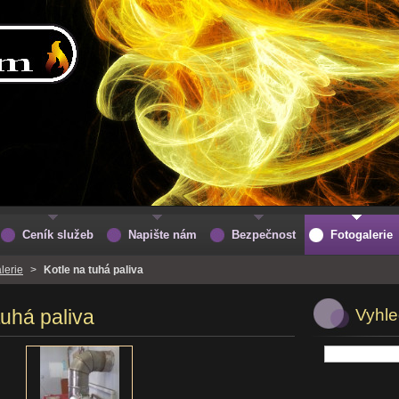
Ceník služeb
Napište nám
Bezpečnost
Fotogalerie
lerie
>
Kotle na tuhá paliva
tuhá paliva
Vyhle