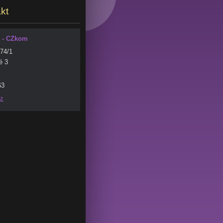
kt
 - CZkom
874/1
é 3
63
z