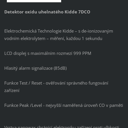
Detektor oxidu uhelnatého Kidde 7DCO
Elektrochemická Technologie Kidde – s de-ionizovaným
vodním elektrolytem – měření, každou 1 sekundu
LCD displej s maximálním rozmezí 999 PPM
Hlasitý alarm signalizace (85dB)
Funkce Test / Reset - ověřování správného fungování
zařízení
Funkce Peak /Level - nejvyšší naměřená úroveň CO v paměti
Vrstva nanowax chránící elektroniku zařízení proti vlhkosti