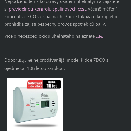
Nepodceňujte riziko otravy oxidem uhelnatým a zajistěte
si
pravidelnou kontrolu spalinových cest,
včetně měření
koncentrace CO ve spalinách. Pouze takováto kompletní
prohlídka zajistí bezpečný provoz spotřebičů paliv.
Více o nebezpečí oxidu uhelnatého naleznete
zde.
Doporu
e nejprodávanější model Kidde 7DCO s
čujem
ojedinělou 10ti letou zárukou.